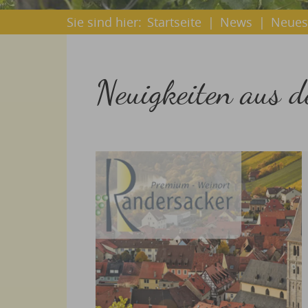
Sie sind hier:
Startseite
|
News
|
Neues
Neuigkeiten aus 
20 Ergebnisse gefunden