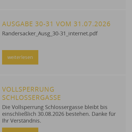
nach den Sommerferien und zum
Schulbesuchsbeginn der 1. Jahrgangsstufe.
Außerdem erhalten Sie auf der Website
AUSGABE 30-31 VOM 31.07.2026
Informationen zu den Busfahrzeiten und zum
Beginn der Offenen Ganztagsbetreuung.“
Randersacker_Ausg_30-31_internet.pdf
weiterlesen
VOLLSPERRUNG
SCHLOSSERGASSE
Die Vollsperrung Schlossergasse bleibt bis
einschließlich 30.08.2026 bestehen. Danke für
Ihr Verständnis.