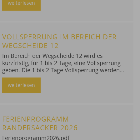
weiterlesen
VOLLSPERRUNG IM BEREICH DER
WEGSCHEIDE 12
Im Bereich der Wegscheide 12 wird es
kurzfristig, für 1 bis 2 Tage, eine Vollsperrung
geben. Die 1 bis 2 Tage Vollsperrung werden
irgendwann im Zeitraum vom 28.07.2026 bis
14.08.2026 liegen. Die Müllentsorgung ist
weiterlesen
gewährleistet. Bitte beachten Sie die
Umleitungsbeschilderung und umfahren sie
den Bereich entsprechend.
FERIENPROGRAMM
RANDERSACKER 2026
Ferienprogramm2026.pdf