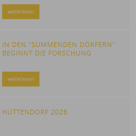
RAMPENBRÜCKE AB DEM
19.03.2026 GESPERRT
weiterlesen
IN DEN "SUMMENDEN DÖRFERN"
BEGINNT DIE FORSCHUNG
weiterlesen
HÜTTENDORF 2026