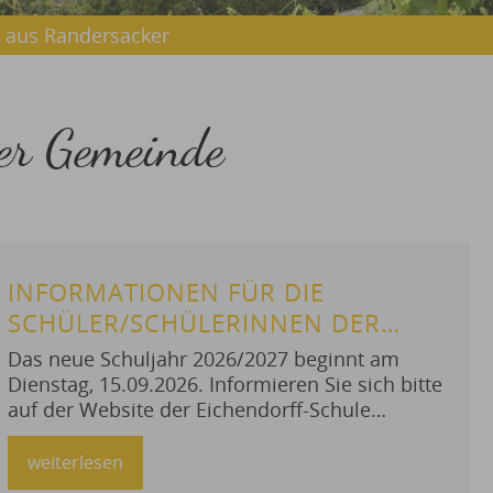
 aus Randersacker
der Gemeinde
INFORMATIONEN FÜR DIE
SCHÜLER/SCHÜLERINNEN DER
EICHENDORFF-SCHULE
Das neue Schuljahr 2026/2027 beginnt am
GERBRUNN, GRUND- UND
Dienstag, 15.09.2026. Informieren Sie sich bitte
auf der Website der Eichendorff-Schule
MITTELSCHULE
Gerbrunn es-gerbrunn.de. Hier finden Sie u.a.
aktuelle Hinweise zum Unterrichtsbeginn der
weiterlesen
Klassen, zum Ablauf der ersten Schulwoche