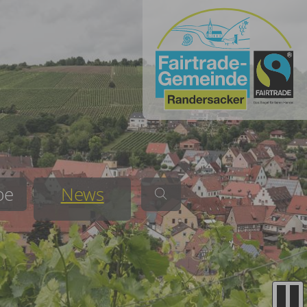
be
News