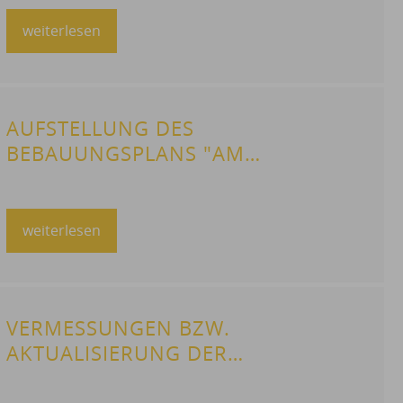
weiterlesen
AUFSTELLUNG DES
BEBAUUNGSPLANS "AM
SONNENSTUHL", FÖRMLICHE
ÖFFENTLICHKEITSBETEILIGUNG
(VERÖFFENTLICHUNG) GEM. § 3
weiterlesen
ABS. 2 BAUGESETZBUCH (BAUGB)
VERMESSUNGEN BZW.
AKTUALISIERUNG DER
VORHANDENEN