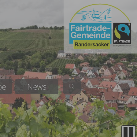
be
News