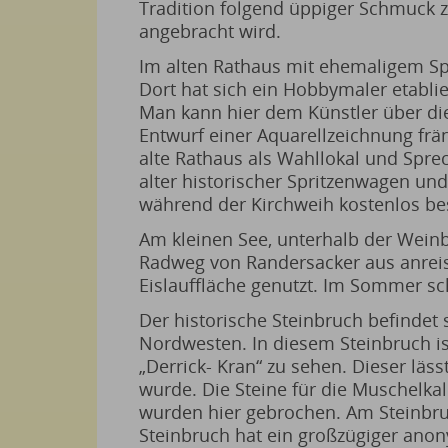
Tradition folgend üppiger Schmuck zu
angebracht wird.
Im alten Rathaus mit ehemaligem Spr
Dort hat sich ein Hobbymaler etablie
Man kann hier dem Künstler über di
Entwurf einer Aquarellzeichnung frä
alte Rathaus als Wahllokal und Spre
alter historischer Spritzenwagen u
während der Kirchweih kostenlos bes
Am kleinen See, unterhalb der Wei
Radweg von Randersacker aus anreist
Eislauffläche genutzt. Im Sommer scha
Der historische Steinbruch befindet
Nordwesten. In diesem Steinbruch ist
„Derrick- Kran“ zu sehen. Dieser läs
wurde. Die Steine für die Muschelka
wurden hier gebrochen. Am Steinbru
Steinbruch hat ein großzügiger ano