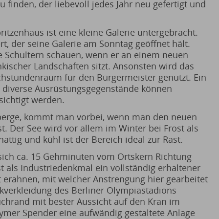
 finden, der liebevoll jedes Jahr neu gefertigt und
itzenhaus ist eine kleine Galerie untergebracht.
rt, der seine Galerie am Sonntag geöffnet hält.
e Schultern schauen, wenn er an einem neuen
nkischer Landschaften sitzt. Ansonsten wird das
chstundenraum für den Bürgermeister genutzt. Ein
nd diverse Ausrüstungsgegenstände können
ichtigt werden.
nberge, kommt man vorbei, wenn man den neuen
. Der See wird vor allem im Winter bei Frost als
ttig und kühl ist der Bereich ideal zur Rast.
 sich ca. 15 Gehminuten vom Ortskern Richtung
 als Industriedenkmal ein vollständig erhaltener
st erahnen, mit welcher Anstrengung hier gearbeitet
lkverkleidung des Berliner Olympiastadions
chrand mit bester Aussicht auf den Kran im
nymer Spender eine aufwändig gestaltete Anlage