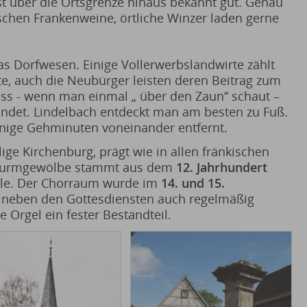
st über die Ortsgrenze hinaus bekannt gut. Genau
ischen Frankenweine, örtliche Winzer laden gerne
as Dorfwesen. Einige Vollerwerbslandwirte zählt
te, auch die Neubürger leisten deren Beitrag zum
ass - wenn man einmal „ über den Zaun“ schaut –
indet. Lindelbach entdeckt man am besten zu Fuß.
nige Gehminuten voneinander entfernt.
lige Kirchenburg, prägt wie in allen fränkischen
s Turmgewölbe stammt aus dem
12. Jahrhundert
lle. Der Chorraum wurde im
14. und 15.
 neben den Gottesdiensten auch regelmäßig
te Orgel ein fester Bestandteil.