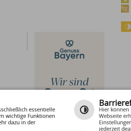
Barrieref
chließlich essentielle
Hier können 
um wichtige Funktionen
Webseite erh
hr dazu in der
Einstellunge
jederzeit dea