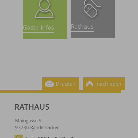
Rathaus
Gäste-Infos
Drucken
nach oben
RATHAUS
Maingasse 9
97236 Randersacker