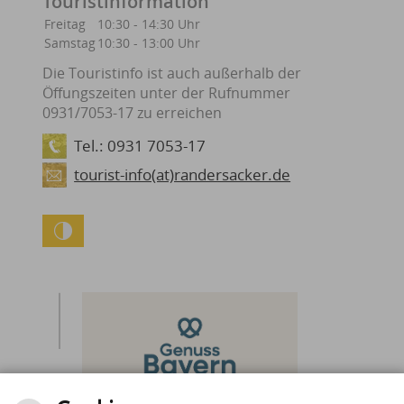
Touristinformation
Freitag
10:30 - 14:30 Uhr
Samstag
10:30 - 13:00 Uhr
Die Touristinfo ist auch außerhalb der
Öffungszeiten unter der Rufnummer
0931/7053-17 zu erreichen
Tel.: 0931 7053-17
tourist-info(at)randersacker.de