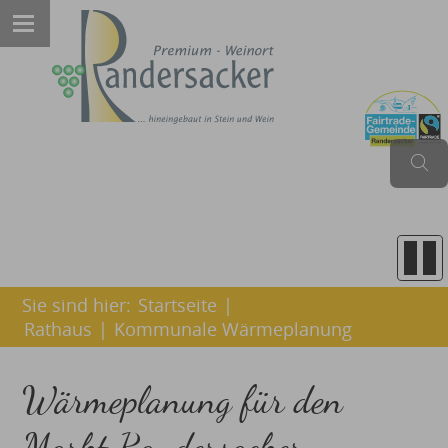
Sie sind hier:
Startseite
|
Rathaus
|
Kommunale Wärmeplanung
Wärmeplanung für den
Markt Randersacker