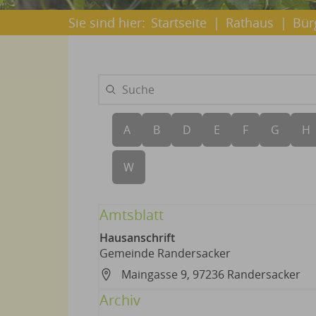
Sie sind hier:
Startseite
|
Rathaus
|
Bür
27 Ergebnisse gefunden
A
B
D
E
F
G
H
W
Amtsblatt
Hausanschrift
Gemeinde Randersacker
Maingasse 9, 97236 Randersacker
Archiv