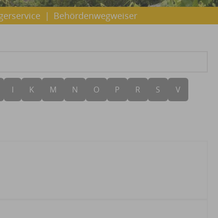
gerservice
|
Behördenwegweiser
I
K
M
N
O
P
R
S
V