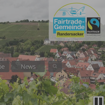
be
News