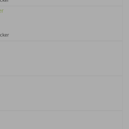
cker
er
cker