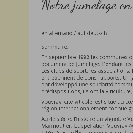
Notre jumelage en
en allemand / auf deutsch
Sommaire:
En septembre
1992
les communes de
document de jumelage. Pendant les a
Les clubs de sport, les associations,
entretiennent de bons rapports. Un 
ont développé une solidarité commu
prédispositions, ils ont la viticulture,
Vouvray, cité viticole, est situé au 
région internationalement connue gr
Au 4e siècle, l’histoire du vignoble 
Marmoutier. L’appellation Vouvray 
1936. Aujourd’hui, le Vouvray se cla