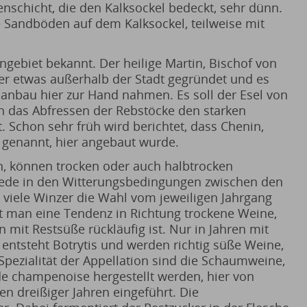
denschicht, die den Kalksockel bedeckt, sehr dünn.
e Sandböden auf dem Kalksockel, teilweise mit
ngebiet bekannt. Der heilige Martin, Bischof von
er etwas außerhalb der Stadt gegründet und es
nbau hier zur Hand nahmen. Es soll der Esel von
h das Abfressen der Rebstöcke den starken
. Schon sehr früh wird berichtet, dass Chenin,
e genannt, hier angebaut wurde.
n, können trocken oder auch halbtrocken
iede in den Witterungsbedingungen zwischen den
n viele Winzer die Wahl vom jeweiligen Jahrgang
ht man eine Tendenz in Richtung trockene Weine,
mit Restsüße rückläufig ist. Nur in Jahren mit
ntsteht Botrytis und werden richtig süße Weine,
 Spezialität der Appellation sind die Schaumweine,
e champenoise hergestellt werden, hier von
 dreißiger Jahren eingeführt. Die