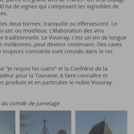
000 ha de vignes qui composent les vignobles de
es.
les deux formes: tranquille ou effervescent. Le
mi-sec ou moelleux. L’élaboration des vins
e traditionnelle. Le Vouvray, c’est un vin de longue
s millésimes, peut devenir centenaire. Des caves
toujours constante sont creusés dans le roc
 "Je resjois les cuers" et la Confrérie de la
deur pour la Touraine, à faire connaître et
es produits et en particulier le noble Vouvray.
 du comité de jumelage