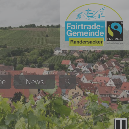
be
News