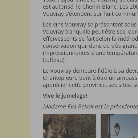
est autorisé, le Chenin Blanc. Les 2
Vouvray s’étendent sur huit commun
Les vins Vouvray se présentent sous 
Vouvray tranquille peut être sec, de
effervescents se fait selon la méthod
conservation qui, dans de très grand
impressionnantes d’une température 
(tuffeau).
Le Vouvray demeure fidèle à sa devise
Chantepleure tient à être un ambassa
apprécier cette province, ses sites, s
Vive le jumelage!
Madame Eva Pekok est la présidente