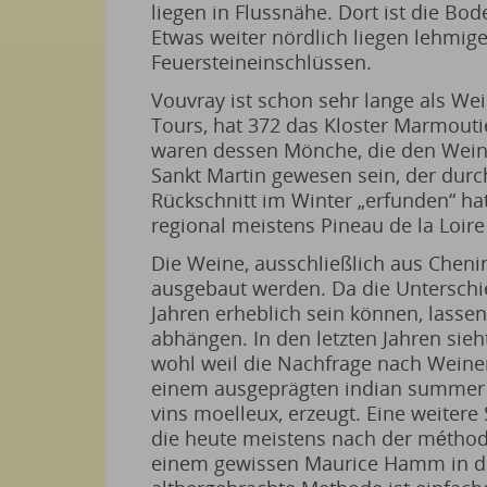
liegen in Flussnähe. Dort ist die Bo
Etwas weiter nördlich liegen lehmig
Feuersteineinschlüssen.
Vouvray ist schon sehr lange als Wei
Tours, hat 372 das Kloster Marmouti
waren dessen Mönche, die den Weina
Sankt Martin gewesen sein, der durc
Rückschnitt im Winter „erfunden“ hat
regional meistens Pineau de la Loir
Die Weine, ausschließlich aus Cheni
ausgebaut werden. Da die Untersch
Jahren erheblich sein können, lasse
abhängen. In den letzten Jahren sie
wohl weil die Nachfrage nach Weinen 
einem ausgeprägten indian summer e
vins moelleux, erzeugt. Eine weitere
die heute meistens nach der méthod
einem gewissen Maurice Hamm in den