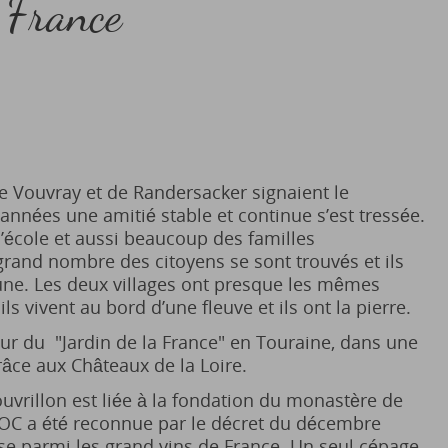
 France
 Vouvray et de Randersacker signaient le
nnées une amitié stable et continue s’est tressée.
 l’école et aussi beaucoup des familles
grand nombre des citoyens se sont trouvés et ils
ne. Les deux villages ont presque les mêmes
 ils vivent au bord d’une fleuve et ils ont la pierre.
cœur du "Jardin de la France" en Touraine, dans une
âce aux Châteaux de la Loire.
Vouvrillon est liée à la fondation du monastère de
AOC a été reconnue par le décret du décembre
sse parmi les grand vins de France. Un seul cépage