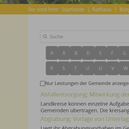
Sie sind hier:
Startseite
|
Rathaus
|
Bür
A
Ä
B
D
E
F
G
R
S
T
U
Ü
V
W
Nur Leistungen der Gemeinde anzeige
Abfallentsorgung; Mitwirkung d
Landkreise können einzelne Aufgabe
Gemeinden übertragen. Die kreisan
bei der Durchführung von Verwertu
Abgrabung; Vorlage von Unterla
Liegt ihr Abgrabungsvorhaben im Ge