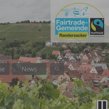
be
News