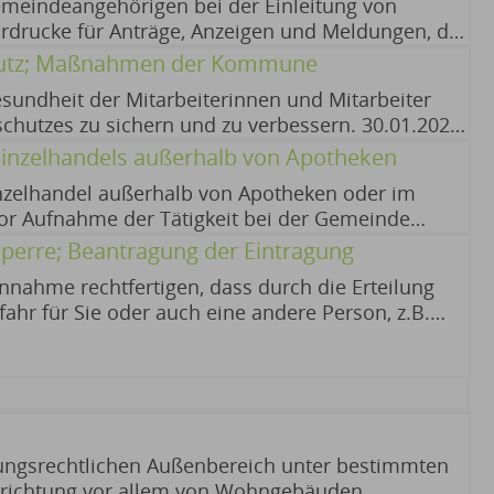
meindeangehörigen bei der Einleitung von
rdrucke für Anträge, Anzeigen und Meldungen, die
sen werden, bereit. 07.07.2026
schutz; Maßnahmen der Kommune
esundheit der Mitarbeiterinnen und Mitarbeiter
hutzes zu sichern und zu verbessern. 30.01.2026
Bayerischen Staatsministerium für Digitales (siehe
Einzelhandels außerhalb von Apotheken
inzelhandel außerhalb von Apotheken oder im
or Aufnahme der Tätigkeit bei der Gemeinde
yerisches Staatsministerium für Gesundheit,
perre; Beantragung der Eintragung
Portal)
nnahme rechtfertigen, dass durch die Erteilung
ahr für Sie oder auch eine andere Person, z.B.
efahr für Leben, Gesundheit, persönliche Freiheit
sen), werden Ihre Meldedaten auf Antrag bei der
 (Auskunftssperre). Ähnlich schutzwürdige
hutz der betroffenen oder einer anderen Person
ie unbefugten Nachstellungen. Bei der
vorliegen, hat die Meldebehörde auch zu
ngsrechtlichen Außenbereich unter bestimmten
ndere Person einem Personenkreis angehören, der
Errichtung vor allem von Wohngebäuden