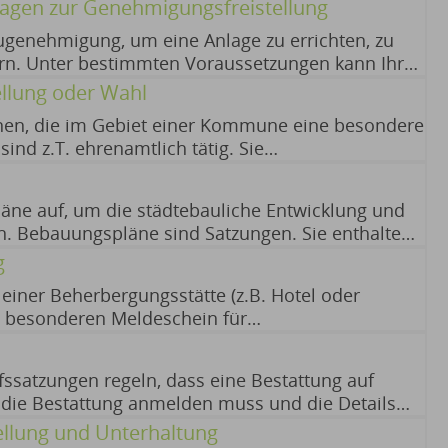
ng vom Bebauungsplan können Sie beantragen,
lagen zur Genehmigungsfreistellung
ugenehmigung, um eine Anlage zu errichten, zu
rn. Unter bestimmten Voraussetzungen kann Ihr
icht freigestellt werden. Es gibt grundsätzlich
llung oder Wahl
en, die im Gebiet einer Kommune eine besondere
ind z.T. ehrenamtlich tätig. Sie
 bieten ggf. Sprechstunden an. 07.07.2026
ne auf, um die städtebauliche Entwicklung und
. Bebauungspläne sind Satzungen. Sie enthalten
stimmen, wie die Grundstücke bebaut werden
g
einer Beherbergungsstätte (z.B. Hotel oder
n besonderen Meldeschein für
en. Die besonderen Meldescheine enthalten
ür die Leitung von Beherbergungsstätten:
ssatzungen regeln, dass eine Bestattung auf
 die Bestattung anmelden muss und die Details
jeweiligen Friedhofssatzung. 04.12.2025
ellung und Unterhaltung