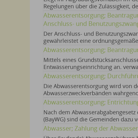
Regelungen über die Zulässigkeit, d
kann es genehmigungsfrei sein. Au
Abwasserentsorgung; Beantragung
bedarf, muss es alle zu beachtenden
Anschluss- und Benutzungszwan
Der Anschluss- und Benutzungszwang
gewährleistet eine ordnungsgemäße
diesem Themenbereich erfahren Sie 
Abwasserentsorgung; Beantragu
Klage; Normenkontrollantrag gem §
Mittels eines Grundstücksanschlusse
Entwässerungseinrichtung an. verwa
Staatsministerium des Innern, für Sp
Abwasserentsorgung; Durchführ
Die Abwasserentsorgung wird von 
Abwasserzweckverbänden wahrgenom
12.06.2026 Bayerisches Staatsminis
Abwasserentsorgung; Entrichtung
BayernPortal)
Nach dem Abwasserabgabengesetz 
(BayWG) sind die Gemeinden dazu ver
an das Land zu bezahlen. Bitte wende
Abwasser; Zahlung der Abwasse
Kreisverwaltungsbehörde. Die Abgab