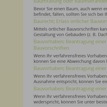
Baumfällung oder Baumveränder
nur anzeigen, wenn eine Pflicht dazu
Bevor Sie einen Baum, auch wenn e
befindet, fällen, sollten Sie sich be
Baumschutzverordnung erlassen hat
Baurecht; Erlass örtlicher Bauvor
gefällt oder zurückgeschnitten werd
Mittels örtlicher Bauvorschriften k
Gestaltung von Gebäuden (z. B. Dac
Grundstücken (z. B. Einfriedungen, V
Bauvorhaben; Beantragung einer 
Bauvorschriften
Wenn Ihr verfahrensfreies Vorhaben 
können Sie eine Abweichung davon b
Abweichung von örtlichen Bauvorsch
Bauvorhaben; Beantragung eine
öffentlich-rechtlichen Vorgaben im 
Wenn Ihr verfahrensfreies Vorhaben
Ausnahme entspricht, können Sie ei
Ausnahme vom Bebauungsplan könne
Bauvorhaben; Beantragung einer
Wenn Ihr verfahrensfreies Vorhabe
widerspricht, können Sie unter bes