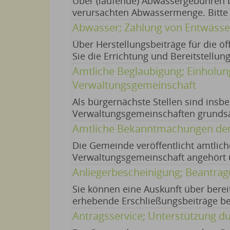
Über (laufende) Abwassergebühren b
verursachten Abwassermenge. Bitte 
konkreten Regelungen vor Ort an Ih
Abwasser; Zahlung von Entwässe
mitgeteilt. (fakultatives) Widerspru
Über Herstellungsbeiträge für die ö
Sie die Errichtung und Bereitstellu
Solidarprinzip mit. Bitte wenden Si
Amtliche Beglaubigung; Einholun
Regelungen vor Ort an Ihre Gemeind
Verwaltungsgemeinschaft
Als bürgernächste Stellen sind ins
Verwaltungsgemeinschaften grundsät
amtlich zu beglaubigen. Mit der Beg
Amtliche Bekanntmachungen der 
einer Unterschrift oder eines Handze
Die Gemeinde veröffentlicht amtli
Verwaltungsgemeinschaft angehört un
Amtsblatt der Verwaltungsgemeinsch
Anliegerbescheinigung; Beantra
Sie können eine Auskunft über bereit
erhebende Erschließungsbeiträge be
erschließungsbeitragsrechtliche Ab
Antragsservice; Unterstützung 
dokumentiert. keine 05.08.2026