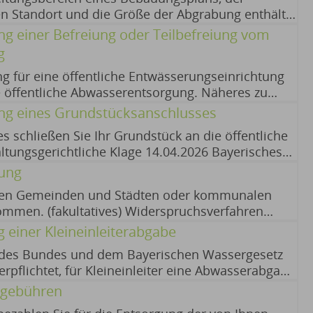
en Standort und die Größe der Abgrabung enthält,
ch wenn das Vorhaben keiner Genehmigung
 einer Befreiung oder Teilbefreiung vom
 Vorschriften einhalten. keine
g
 für eine öffentliche Entwässerungseinrichtung
 öffentliche Abwasserentsorgung. Näheres zu
bei Ihrer Gemeinde. verwaltungsgerichtliche
ng eines Grundstücksanschlusses
 47 VwGO 14.04.2026
s schließen Sie Ihr Grundstück an die öffentliche
ltungsgerichtliche Klage 14.04.2026 Bayerisches
ort und Integration (siehe BayernPortal)
ung
den Gemeinden und Städten oder kommunalen
men. (fakultatives) Widerspruchsverfahren
terium für Umwelt und Verbraucherschutz (siehe
 einer Kleineinleiterabgabe
des Bundes und dem Bayerischen Wassergesetz
pflichtet, für Kleineinleiter eine Abwasserabgabe
n Sie sich im Zweifelsfall an die
rgebühren
e wird durch Bescheid festgesetzt.