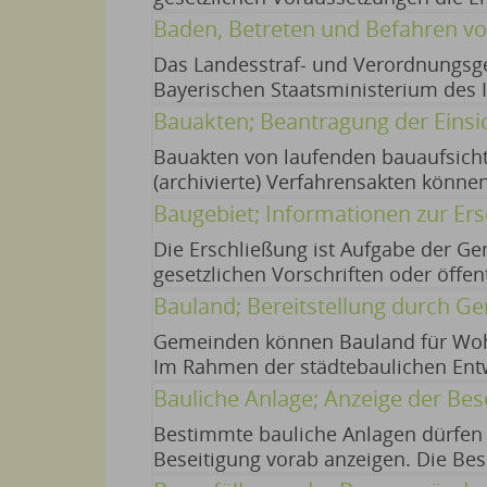
sich auf Grund seiner beruflichen o
erleichtern, indem sie eine Außenbe
Baden, Betreten und Befahren vo
in verstärktem Maße Anfeindungen od
Staatsministerium für Wohnen, Bau 
Das Landesstraf- und Verordnungs
Zugehörigkeit zu einer bestimmten B
Bayerischen Staatsministerium des I
Eintragung einer Auskunftssperre.
das Baden sowie das Betreten und B
Bauakten; Beantragung der Eins
Bauakten von laufenden bauaufsicht
(archivierte) Verfahrensakten könn
werden. Die Akteneinsicht erfolgt 
Baugebiet; Informationen zur Er
Übersendung einer Kopie. 01.06.202
Die Erschließung ist Aufgabe der Ge
gesetzlichen Vorschriften oder öffe
obliegt. Für die Herstellung der Er
Bauland; Bereitstellung durch G
die Versorgungsträger zu entrichten
Gemeinden können Bauland für Wohn
Im Rahmen der städtebaulichen En
Grundstücke als Bauland für den W
Bauliche Anlage; Anzeige der Bes
Verfügung stellen. 01.10.2025
Bestimmte bauliche Anlagen dürfen S
Beseitigung vorab anzeigen. Die Bes
nicht verfahrensfrei ist, angezeigt 