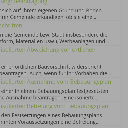
ung; Beantragung
 besteht.
r sich auf Ihrem eigenen Grund und Boden
i Ihrer Gemeinde erkundigen, ob sie eine
. Bäume dürfen dann ggf. nur mit Genehmigung
schriften
en. verwaltungsgerichtliche Klage
ann die Gemeinde bzw. Stadt insbesondere die
hform, Materialien usw.), Werbeanlagen und
erbot von Steingärten usw.) regeln. 01.10.2025
isolierten Abweichung von örtlichen
einer örtlichen Bauvorschrift widerspricht,
eantragen. Auch, wenn für Ihr Vorhaben die
riften zugelassen wird, muss es dennoch die
r isolierten Ausnahme vom Bebauungsplan
Übrigen einhalten. keine
 einer in einem Bebauungsplan festgesetzten
ne Ausnahme beantragen. Eine isolierte
n Sie beantragen, wenn keine 17.11.2025
 isolierten Befreiung vom Bebauungsplan
n den Festsetzungen eines Bebauungsplans
timmten Voraussetzungen eine Befreiung