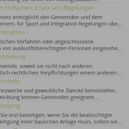
der ehrenamtlich ausgeübten Tätigkeit allgemein
reichssatzung erlassen. 22.01.2026 Bayerisches
n Eisflächen; Erlass von Regelungen
er sonstigen Angriffen ausgesetzt sieht. Die
und Verkehr (siehe BayernPortal)
gesetz ermöglicht den Gemeinden und dem
erufsgruppe allein genügt jedoch nicht für die
nnern, für Sport und Integration Regelungen über
efahren von Eisflächen zu erlassen. 04.02.2026
ichtnahme
lichen Verfahren oder abgeschlossene
en von auskunftsberechtigten Personen eingesehen
entweder in den Räumen der Behörde oder durch
schließung
6
meinde, soweit sie nicht nach anderen
ntlich-rechtlichen Verpflichtungen einem anderen
schließung sind Beiträge an die Gemeinde bzw. an
emeinde
. 19.02.2026
zwecke und gewerbliche Zwecke bereitstellen.
twicklung können Gemeinden geeignete
ohnungsbau und für gewerbliche Zwecke zur
eitigung
ie erst beseitigen, wenn Sie die beabsichtigte
eitigung einer baulichen Anlage muss, sofern sie
werden. Die Beseitigung einer Anlage müssen Sie