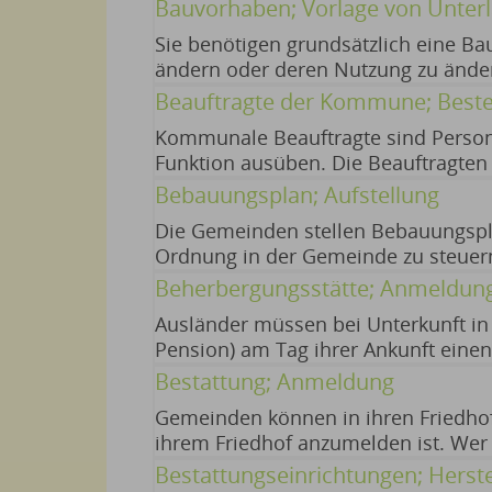
beantragen. Eine isolierte Befreiu
Bauvorhaben; Vorlage von Unter
wenn kein 17.11.2025
Sie benötigen grundsätzlich eine Ba
ändern oder deren Nutzung zu ände
Bauvorhaben von der Genehmigungspfl
Beauftragte der Kommune; Beste
keine Fristen. 17.11.2025
Kommunale Beauftragte sind Person
Funktion ausüben. Die Beauftragten s
sind Ansprechpartner für Bürger und
Bebauungsplan; Aufstellung
Die Gemeinden stellen Bebauungsplä
Ordnung in der Gemeinde zu steuern
verbindliche Festsetzungen und be
Beherbergungsstätte; Anmeldun
können. 25.02.2026
Ausländer müssen bei Unterkunft in 
Pension) am Tag ihrer Ankunft eine
Beherbergungsstätten unterschreib
Bestattung; Anmeldung
folgende Daten: Verpflichtungen f
Gemeinden können in ihren Friedhof
ihrem Friedhof anzumelden ist. Wer
zum Verfahren ergeben sich aus der 
Bestattungseinrichtungen; Herst