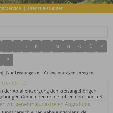
gerservice
|
Dienstleistungen
H
I
J
K
L
M
N
O
Ö
P
Z
n
Nur Leistungen mit Online-Anträgen anzeigen
er Gemeinde
n der Abfallentsorgung den kreisangehörigen
gehörigen Gemeinden unterstützen den Landkreis
ngsmaßnahmen auf ihrem Gebiet. 08.07.2026
gen zur genehmigungsfreien Abgrabung
ltungsbereich eines Bebauungsplans, der