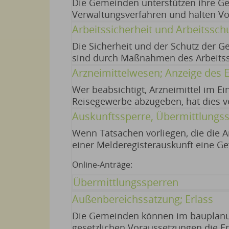
Die Gemeinden unterstützen ihre Ge
Verwaltungsverfahren und halten Vo
ihnen von anderen Behörden überlas
Arbeitssicherheit und Arbeits
Die Sicherheit und der Schutz der G
sind durch Maßnahmen des Arbeitssc
Zentrale Redaktion BayernPortal im 
Arzneimittelwesen; Anzeige des 
BayernPortal)
Wer beabsichtigt, Arzneimittel im E
Reisegewerbe abzugeben, hat dies v
anzuzeigen. Hinweise: 27.06.2026 Ba
Auskunftssperre, Übermittlungss
Pflege und Prävention (siehe Bayern
Wenn Tatsachen vorliegen, die die A
einer Melderegisterauskunft eine Gef
Ihre Angehörigen, entstehen kann (G
Online-Anträge:
oder ähnliche schutzwürdige Interes
Meldebehörde entsprechend gesperrt
Übermittlungssperren
Interessen sind insbesondere der Sc
Außenbereichssatzung; Erlass
vor Bedrohungen, Beleidigungen sow
Feststellung, ob die o.g. Tatsachen 
Die Gemeinden können im bauplanu
berücksichtigen, ob Sie oder die a
gesetzlichen Voraussetzungen die 