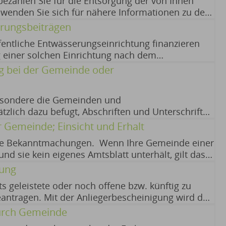
ezahlen Sie für die Entsorgung der von Ihnen
wenden Sie sich für nähere Informationen zu den
re Gemeindeverwaltung. Die Fristen werden Ihnen
rungsbeiträgen
chsverfahren
ffentliche Entwässerungseinrichtung finanzieren
ng einer solchen Einrichtung nach dem
e sich für nähere Informationen zu den konkreten
g bei der Gemeinde oder
everwaltung. 05.08.2026
besondere die Gemeinden und
zlich dazu befugt, Abschriften und Unterschriften
laubigung von Unterschriften wird die Echtheit
Gemeinde; Einsicht und Erhalt
ichens amtlich bestätigt. 07.07.2026
che Bekanntmachungen. Wenn Ihre Gemeinde einer
d sie kein eigenes Amtsblatt unterhält, gilt das
aft auch als Amtsblatt der Gemeinde. 07.07.2026
gung
s geleistete oder noch offene bzw. künftig zu
antragen. Mit der Anliegerbescheinigung wird der
rechnungszustand eines Grundstückes
durch Gemeinde