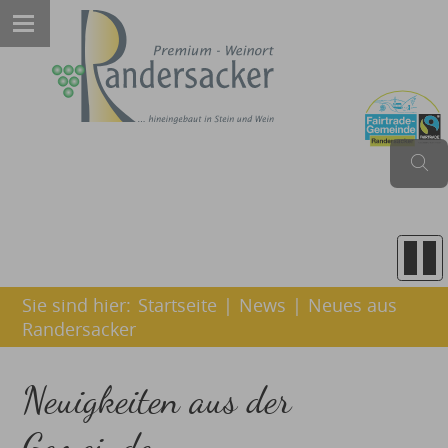
Sie sind hier:
Startseite
|
News
|
Neues aus
Randersacker
Neuigkeiten aus der
Gemeinde