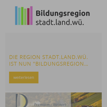
ERHALTUNG UND SICHERUNG
EINES OPTIMALEN BESTANDES
DIE REGION STADT.LAND.WÜ.
IST NUN "BILDUNGSREGION
IN BAYERN" UND "DIGITALE
BILDUNGSREGION"
weiterlesen