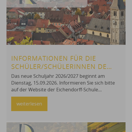
INFORMATIONEN FÜR DIE
SCHÜLER/SCHÜLERINNEN DER
EICHENDORFF-SCHULE
Das neue Schuljahr 2026/2027 beginnt am
GERBRUNN, GRUND- UND
Dienstag, 15.09.2026. Informieren Sie sich bitte
auf der Website der Eichendorff-Schule
MITTELSCHULE
Gerbrunn es-gerbrunn.de. Hier finden Sie u.a.
aktuelle Hinweise zum Unterrichtsbeginn der
weiterlesen
Klassen, zum Ablauf der ersten Schulwoche nach
den Sommerferien und zum
Schulbesuchsbeginn der 1. Jahrgangsstufe.
Außerdem erhalten Sie auf der Website