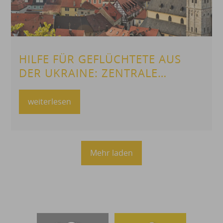
HILFE FÜR GEFLÜCHTETE AUS
DER UKRAINE: ZENTRALE
WOHNRAUM- UND HELFER-
PLATTFORM FÜR DEN
weiterlesen
LANDKREIS WÜRZBURG
Mehr laden