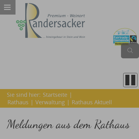
Sie sind hier:
Startseite
|
Rathaus
|
Verwaltung
|
Rathaus Aktuell
Meldungen aus dem Rathaus